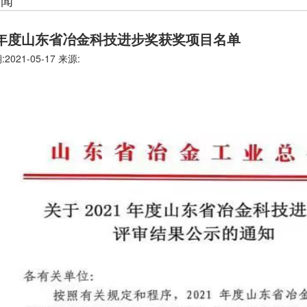
21年度山东省冶金科技进步奖获奖项目名单
2021-05-17 来源: