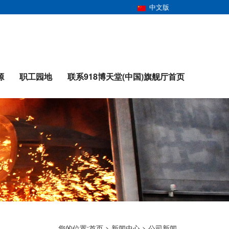
中文版
源
职工园地
联系918博天堂(中国)旗舰厅首页
您的位置:首页 >
新闻中心
>
公司新闻