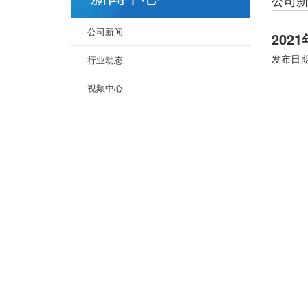
公司新闻
20
发布日期:
行业动态
视频中心