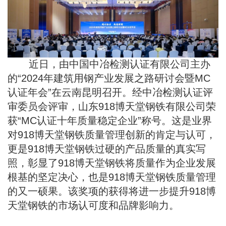
近日，由中国中冶检测认证有限公司主办
的“2024年建筑用钢产业发展之路研讨会暨MC
认证年会”在云南昆明召开。经中冶检测认证评
审委员会评审，山东918博天堂钢铁有限公司荣
获“MC认证十年质量稳定企业”称号。这是业界
对918博天堂钢铁质量管理创新的肯定与认可，
更是918博天堂钢铁过硬的产品质量的真实写
照，彰显了918博天堂钢铁将质量作为企业发展
根基的坚定决心，也是918博天堂钢铁质量管理
的又一硕果。该奖项的获得将进一步提升918博
天堂钢铁的市场认可度和品牌影响力。